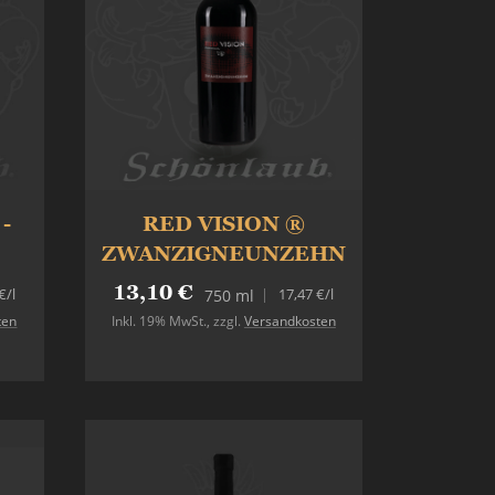
-
RED VISION ®
ZWANZIGNEUNZEHN
13,10 €
€
/l
17,47 €
/l
750 ml
ten
Inkl. 19% MwSt.
,
zzgl.
Versandkosten
In den Warenkorb