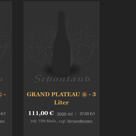
 -
GRAND PLATEAU ® - 3
Liter
111,00 €
 €
/l
37,00 €
/l
3000 ml
ten
Inkl. 19% MwSt.
,
zzgl.
Versandkosten
In den Warenkorb