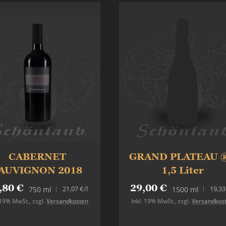
CABERNET
GRAND PLATEAU ®
AUVIGNON 2018
1,5 Liter
,80 €
29,00 €
21,07 €
/l
19,33
750 ml
1500 ml
. 19% MwSt.
,
zzgl.
Versandkosten
Inkl. 19% MwSt.
,
zzgl.
Versandkos
Nicht auf Lager
In den Warenkorb