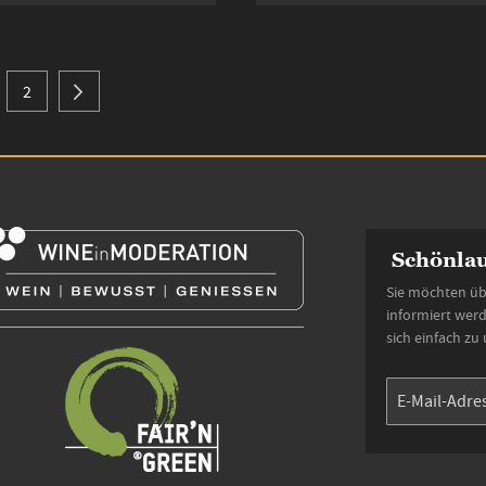
lesen gerade Seite
Seite
Seite
Weiter
2
Schönlau
Sie möchten üb
informiert wer
sich einfach zu