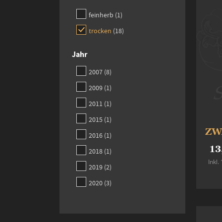
item
feinherb
1
items
trocken
18
Jahr
items
2007
8
item
2009
1
item
2011
1
item
2015
1
ZW
item
2016
1
13
item
2018
1
Inkl
items
2019
2
items
2020
3