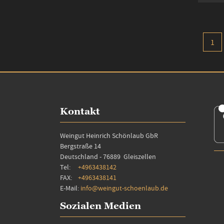
Seite
Sie 
1
Kontakt
Weingut Heinrich Schönlaub GbR
Bergstraße 14
Deutschland - 76889 Gleiszellen
Tel:
+4963438142
FAX:
+4963438141
E-Mail:
info@weingut-schoenlaub.de
Sozialen Medien