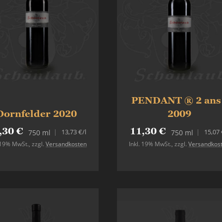
PENDANT ® 2 ans 
Dornfelder 2020
2009
,30 €
11,30 €
13,73 €
/l
15,07 
750 ml
750 ml
. 19% MwSt.
,
zzgl.
Versandkosten
Inkl. 19% MwSt.
,
zzgl.
Versandkos
In den Warenkorb
In den Warenkorb