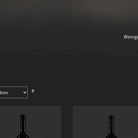
Weing
In
absteigender
Reihenfolge