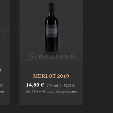
n
MERLOT 2019
14,80 €
€
/l
19,73 €
/l
750 ml
ten
Inkl. 19% MwSt.
,
zzgl.
Versandkosten
In den Warenkorb