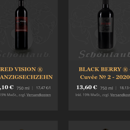
RED VISION ®
BLACK BERRY ® 
ANZIGSECHZEHN
Cuvée № 2 - 2020
,10 €
13,60 €
17,47 €
/l
18,13 
750 ml
750 ml
. 19% MwSt.
,
zzgl.
Versandkosten
Inkl. 19% MwSt.
,
zzgl.
Versandkos
In den Warenkorb
In den Warenkorb