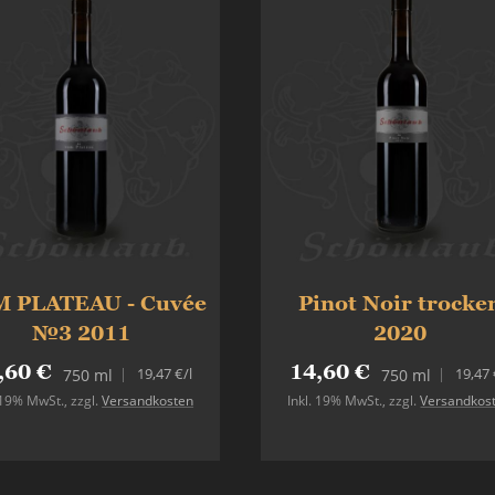
 PLATEAU - Cuvée
Pinot Noir trocke
№3 2011
2020
,60 €
14,60 €
19,47 €
/l
19,47 
750 ml
750 ml
. 19% MwSt.
,
zzgl.
Versandkosten
Inkl. 19% MwSt.
,
zzgl.
Versandkos
In den Warenkorb
In den Warenkorb