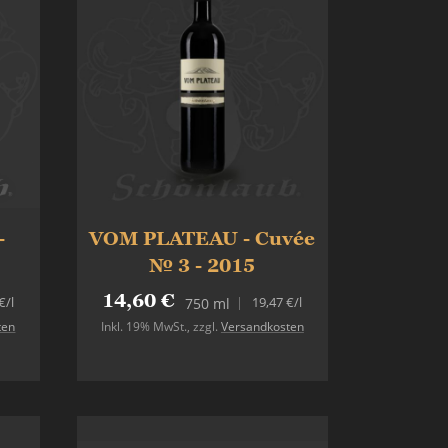
-
VOM PLATEAU - Cuvée
№ 3 - 2015
14,60 €
€
/l
19,47 €
/l
750 ml
ten
Inkl. 19% MwSt.
,
zzgl.
Versandkosten
In den Warenkorb