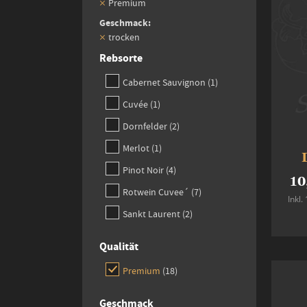
Premium
Geschmack
trocken
Rebsorte
item
Cabernet Sauvignon
1
item
Cuvée
1
items
Dornfelder
2
item
Merlot
1
items
Pinot Noir
4
10
items
Rotwein Cuvee´
7
Inkl
items
Sankt Laurent
2
Qualität
items
Premium
18
Geschmack