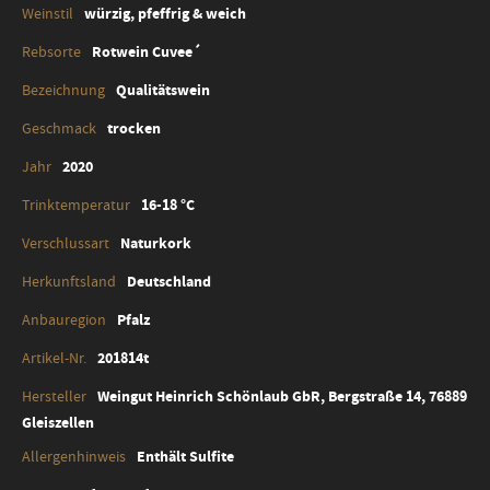
Zusatzinformation
würzig, pfeffrig & weich
Rotwein Cuvee´
Qualitätswein
trocken
2020
16-18 °C
Naturkork
Deutschland
Pfalz
201814t
Weingut Heinrich Schönlaub GbR, Bergstraße 14, 76889
Gleiszellen
Enthält Sulfite