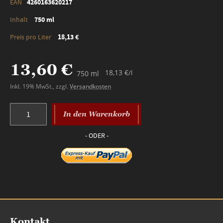
4260163620217
750 ml
18,13 €
13,60 €
18,13 €
/l
750 ml
Inkl. 19% MwSt.
,
zzgl.
Versandkosten
In den Warenkorb
Kontakt