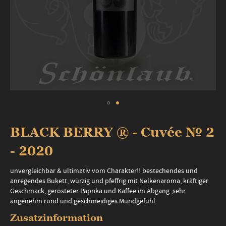
Zum
Anfang
BLACK BERRY ® - Cuvée № 2
der
Bildergalerie
- 2020
springen
unvergleichbar & ultimativ vom Charakter!! bestechendes und
anregendes Bukett, würzig und pfeffrig mit Nelkenaroma, kräftiger
Geschmack, gerösteter Paprika und Kaffee im Abgang ,sehr
angenehm rund und geschmeidiges Mundgefühl.
Zusatzinformation