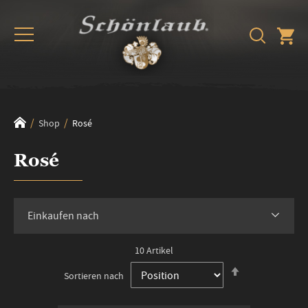
Shop
Rosé
Rosé
Einkaufen nach
10
Artikel
In
Sortieren nach
absteigender
Reihenfolge