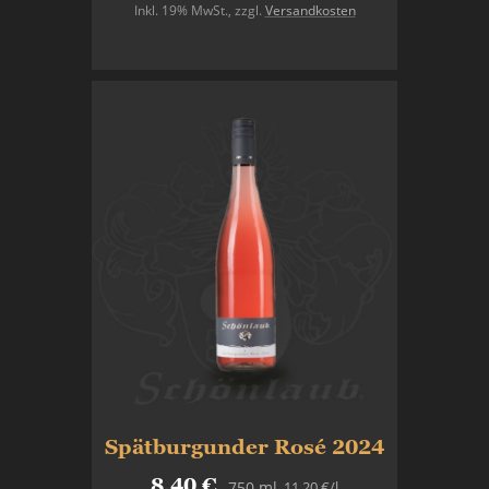
Inkl. 19% MwSt.
,
zzgl.
Versandkosten
In den Warenkorb
Spätburgunder Rosé 2024
8,40 €
11,20 €
/l
750 ml