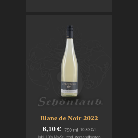
In den Warenkorb
Blanc de Noir 2022
8,10 €
10,80 €
/l
750 ml
Inkl. 19% MwSt.
,
zzgl.
Versandkosten