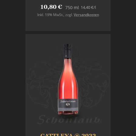
10,80 €
14,40 €
/l
750 ml
Inkl. 19% MwSt.
,
zzgl.
Versandkosten
In den Warenkorb
CATTLEYA ® 2022