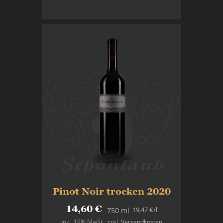
In den Warenkorb
Pinot Noir trocken 2020
14,60 €
19,47 €
/l
750 ml
Inkl. 19% MwSt.
,
zzgl.
Versandkosten