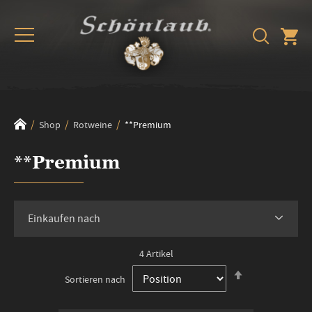
Shop
Rotweine
**Premium
**Premium
Einkaufen nach
4
Artikel
In
Sortieren nach
absteigender
Reihenfolge