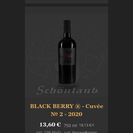
BLACK BERRY ® - Cuvée
№ 2 - 2020
13,60 €
18,13 €
/l
750 ml
Inkl. 19% MwSt.
,
zzgl.
Versandkosten