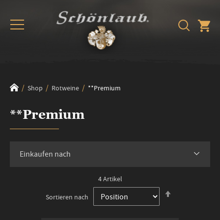
Shop
Rotweine
**Premium
**Premium
Einkaufen nach
4
Artikel
In
Sortieren nach
absteigender
Reihenfolge