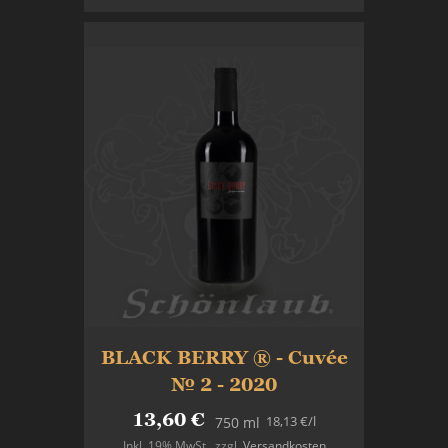
BLACK BERRY ® - Cuvée
№ 2 - 2020
13,60 €
18,13 €
/l
750 ml
Inkl. 19% MwSt.
,
zzgl.
Versandkosten