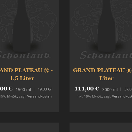
AND PLATEAU ® -
GRAND PLATEAU ® 
1,5 Liter
Liter
,00 €
111,00 €
19,33 €
/l
37,0
1500 ml
3000 ml
. 19% MwSt.
,
zzgl.
Versandkosten
Inkl. 19% MwSt.
,
zzgl.
Versandkos
Nicht auf Lager
In den Warenkorb