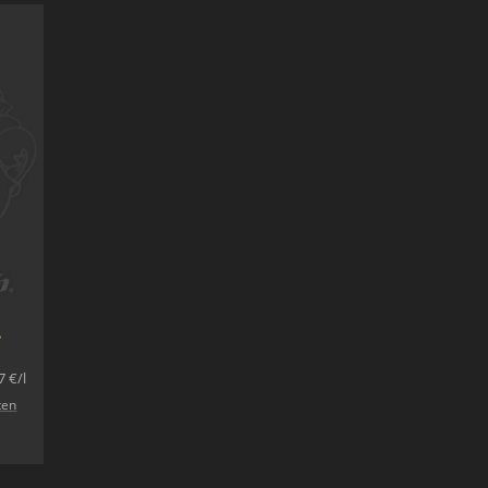
r
7 €
/l
ten