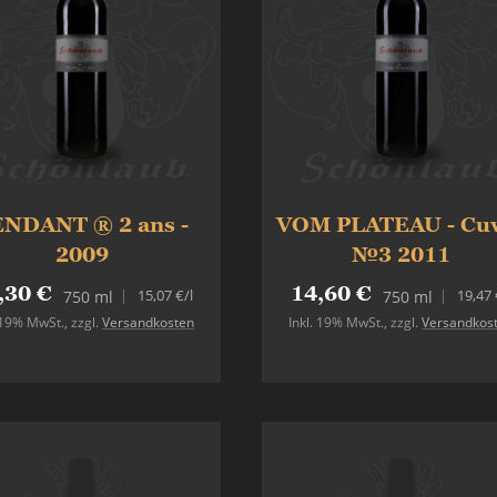
NDANT ® 2 ans -
VOM PLATEAU - Cu
2009
№3 2011
,30 €
14,60 €
15,07 €
/l
19,47 
750 ml
750 ml
. 19% MwSt.
,
zzgl.
Versandkosten
Inkl. 19% MwSt.
,
zzgl.
Versandkos
In den Warenkorb
In den Warenkorb