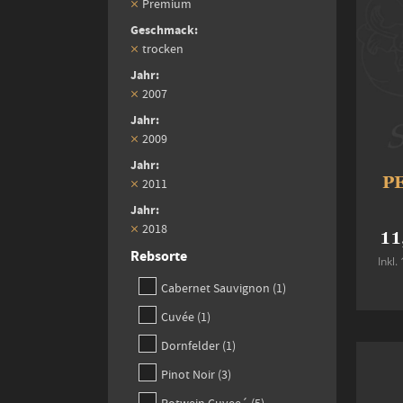
Premium
Geschmack
trocken
Jahr
2007
Jahr
2009
Jahr
PE
2011
Jahr
2018
11
Rebsorte
Inkl
item
Cabernet Sauvignon
1
item
Cuvée
1
item
Dornfelder
1
items
Pinot Noir
3
items