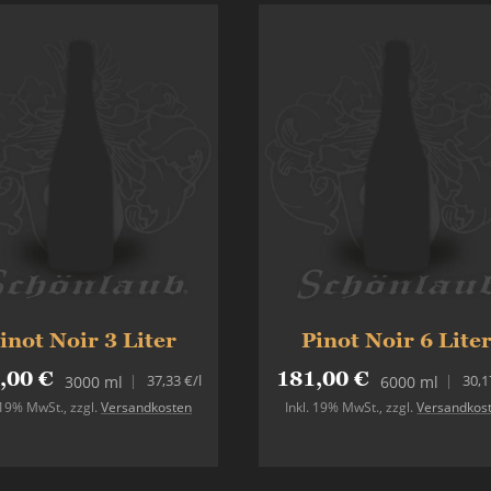
inot Noir 3 Liter
Pinot Noir 6 Lite
,00 €
181,00 €
37,33 €
/l
30,1
3000 ml
6000 ml
. 19% MwSt.
,
zzgl.
Versandkosten
Inkl. 19% MwSt.
,
zzgl.
Versandkos
Nicht auf Lager
In den Warenkorb