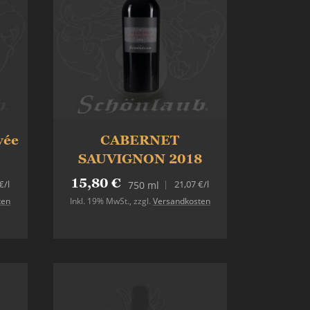
vée
CABERNET
SAUVIGNON 2018
15,80 €
€
/l
21,07 €
/l
750 ml
ten
Inkl. 19% MwSt.
,
zzgl.
Versandkosten
In den Warenkorb