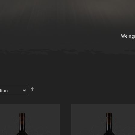
Weing
In
absteigender
Reihenfolge