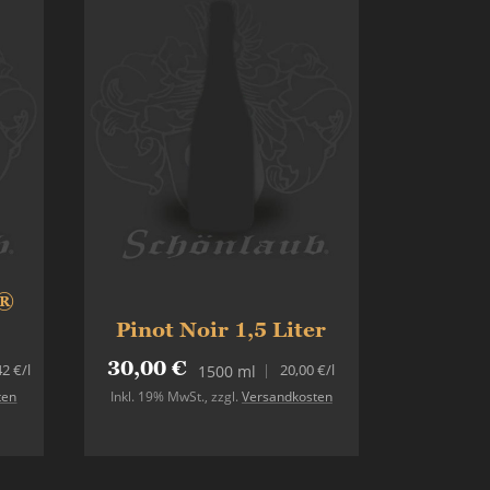
 ®
Pinot Noir 1,5 Liter
30,00 €
42 €
/l
20,00 €
/l
1500 ml
ten
Inkl. 19% MwSt.
,
zzgl.
Versandkosten
Nicht auf Lager