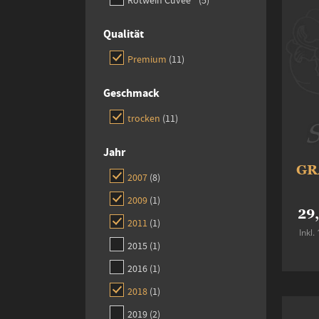
Rotwein Cuvee´
5
Qualität
items
Premium
11
Geschmack
items
trocken
11
Jahr
GR
items
2007
8
item
2009
1
29
item
2011
1
Inkl
item
2015
1
item
2016
1
item
2018
1
items
2019
2