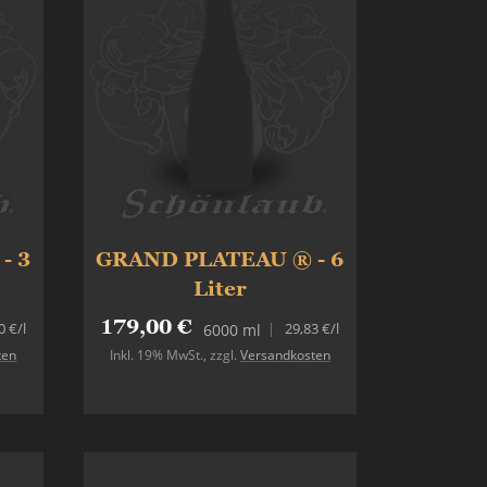
- 3
GRAND PLATEAU ® - 6
Liter
179,00 €
0 €
/l
29,83 €
/l
6000 ml
ten
Inkl. 19% MwSt.
,
zzgl.
Versandkosten
Nicht auf Lager