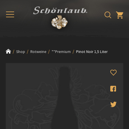
Shop
Rotweine
**Premium
Pinot Noir 1,5 Liter
Zum
Ende
der
Bildergalerie
springen