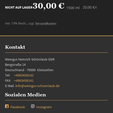
30,00 €
20,00 €
NICHT AUF LAGER
/l
1500 ml
Inkl. 19% MwSt.
,
zzgl.
Versandkosten
Kontakt
Weingut Heinrich Schönlaub GbR
Bergstraße 14
Deutschland - 76889 Gleiszellen
Tel:
+4963438142
FAX:
+4963438141
E-Mail:
info@weingut-schoenlaub.de
Sozialen Medien
Facebook
Instagram