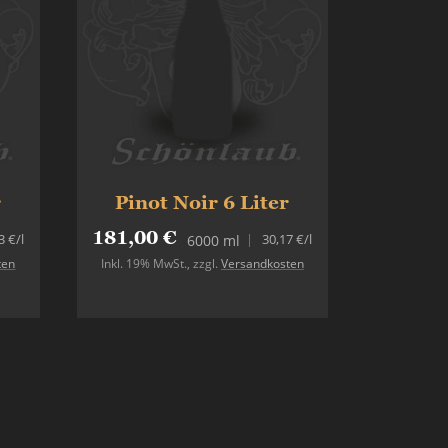
r
Pinot Noir 6 Liter
181,00 €
3 €
/l
30,17 €
/l
6000 ml
ten
Inkl. 19% MwSt.
,
zzgl.
Versandkosten
Nicht auf Lager