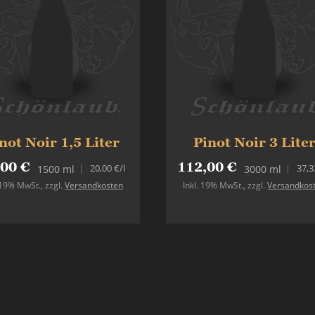
not Noir 1,5 Liter
Pinot Noir 3 Lite
,00 €
112,00 €
20,00 €
/l
37,3
1500 ml
3000 ml
. 19% MwSt.
,
zzgl.
Versandkosten
Inkl. 19% MwSt.
,
zzgl.
Versandkos
Nicht auf Lager
In den Warenkorb