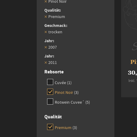
Pinot Noir
Qualität
Premium
Geschmack
trocken
Jahr
2007
Jahr
Pi
2011
Rebsorte
30
Inkl
item
Cuvée
1
items
Pinot Noir
3
items
Rotwein Cuvee´
5
Qualität
items
Premium
3