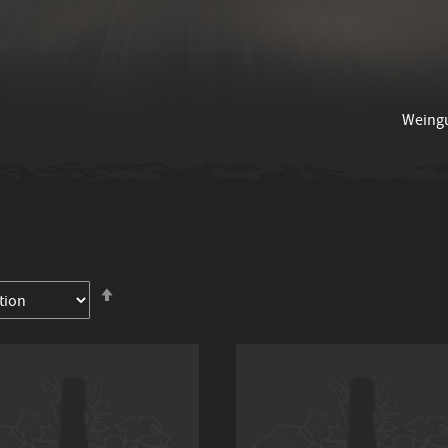
Weing
In
absteigender
Reihenfolge