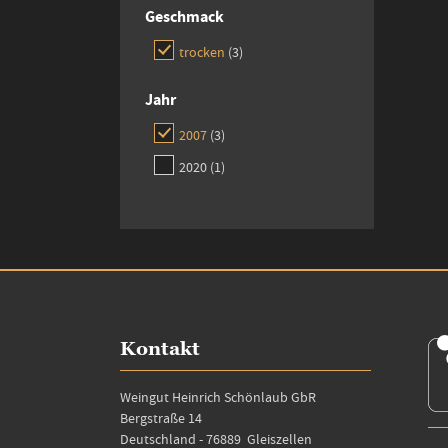
Geschmack
items
trocken
3
Jahr
items
2007
3
item
2020
1
Kontakt
Weingut Heinrich Schönlaub GbR
Bergstraße 14
Deutschland - 76889 Gleiszellen