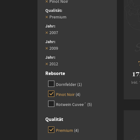
Pinot Noir
Qualität
Premium
Jahr
2007
Jahr
2009
Jahr
2012
Rebsorte
17
Inkl
item
Dornfelder
1
items
Pinot Noir
4
items
Rotwein Cuvee´
5
Qualität
items
Premium
4