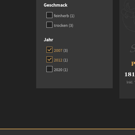
Geschmack
item
feinherb
1
items
trocken
3
Jahr
items
2007
3
item
2012
1
P
item
2020
1
181
Inkl