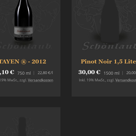
TAYEN ® - 2012
Pinot Noir 1,5 Lit
,10 €
30,00 €
22,80 €
/l
20,00
750 ml
1500 ml
. 19% MwSt.
,
zzgl.
Versandkosten
Inkl. 19% MwSt.
,
zzgl.
Versandkos
Nicht auf Lager
In den Warenkorb