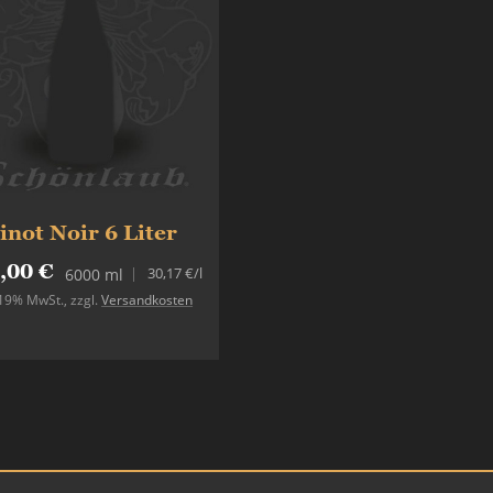
inot Noir 6 Liter
,00 €
30,17 €
/l
6000 ml
. 19% MwSt.
,
zzgl.
Versandkosten
Nicht auf Lager