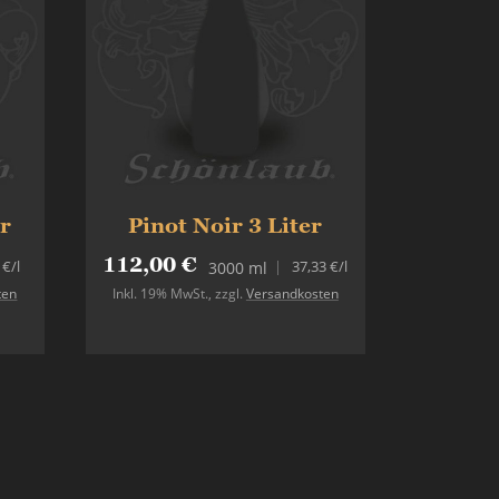
er
Pinot Noir 3 Liter
112,00 €
 €
/l
37,33 €
/l
3000 ml
ten
Inkl. 19% MwSt.
,
zzgl.
Versandkosten
In den Warenkorb