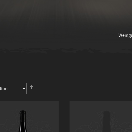
Weing
In
absteigender
Reihenfolge