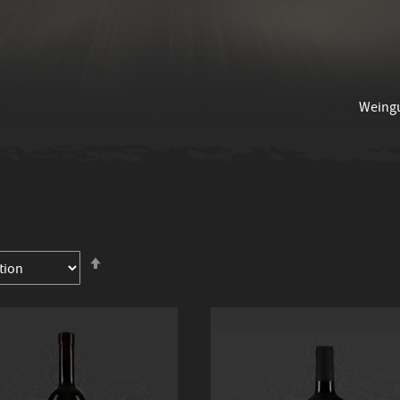
Weing
In
absteigender
Reihenfolge