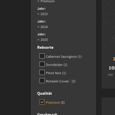
Premium
Jahr
2015
Jahr
2018
Jahr
2020
Rebsorte
item
Cabernet Sauvignon
1
item
Dornfelder
1
10
item
Pinot Noir
1
Inkl
items
Rotwein Cuvee´
2
Qualität
items
Premium
5
Geschmack