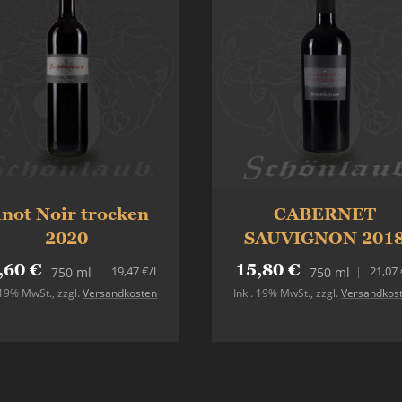
inot Noir trocken
CABERNET
2020
SAUVIGNON 201
,60 €
15,80 €
19,47 €
/l
21,07 
750 ml
750 ml
. 19% MwSt.
,
zzgl.
Versandkosten
Inkl. 19% MwSt.
,
zzgl.
Versandkos
In den Warenkorb
In den Warenkorb