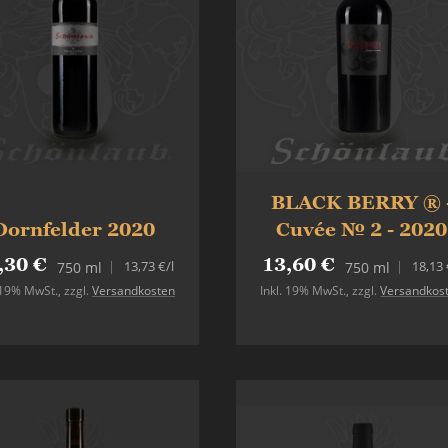
BLACK BERRY ® 
Dornfelder 2020
Cuvée № 2 - 2020
,30 €
13,60 €
13,73 €
/l
18,13 
750 ml
750 ml
. 19% MwSt.
,
zzgl.
Versandkosten
Inkl. 19% MwSt.
,
zzgl.
Versandkos
In den Warenkorb
In den Warenkorb