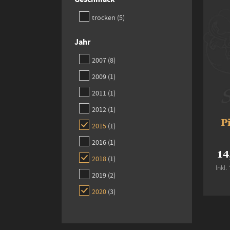
items
trocken
5
Jahr
items
2007
8
item
2009
1
item
2011
1
item
2012
1
P
item
2015
1
item
2016
1
14
item
2018
1
Inkl
items
2019
2
items
2020
3