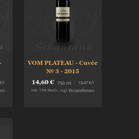
-
VOM PLATEAU - Cuvée
№ 3 - 2015
14,60 €
€
/l
19,47 €
/l
750 ml
ten
Inkl. 19% MwSt.
,
zzgl.
Versandkosten
In den Warenkorb