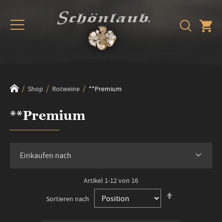
Shop
Rotweine
**Premium
**Premium
Einkaufen nach
Artikel
1
-
12
von
16
In
Sortieren nach
absteigender
Reihenfolge