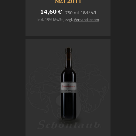
№3 2011
14,60 €
19,47 €
/l
750 ml
Inkl. 19% MwSt.
,
zzgl.
Versandkosten
In den Warenkorb