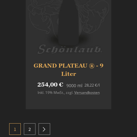
GRAND PLATEAU ® - 9
Liter
254,00 €
28,22 €
/l
9000 ml
Inkl. 19% MwSt.
,
zzgl.
Versandkosten
Nicht auf Lager
Seite
Sie lesen gerade Seite
Seite
Seite
Weiter
1
2