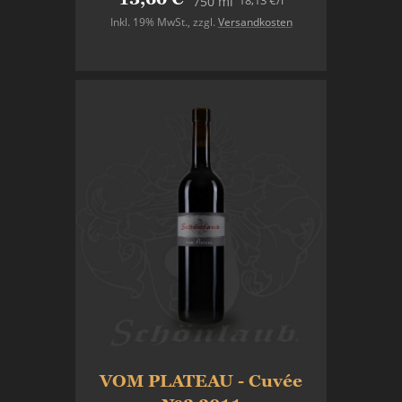
18,13 €
/l
750 ml
Inkl. 19% MwSt.
,
zzgl.
Versandkosten
In den Warenkorb
VOM PLATEAU - Cuvée