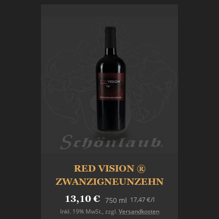
RED VISION ®
ZWANZIGNEUNZEHN
13,10 €
17,47 €
/l
750 ml
Inkl. 19% MwSt.
,
zzgl.
Versandkosten