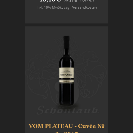
17,47 €
/l
750 ml
Inkl. 19% MwSt.
,
zzgl.
Versandkosten
In den Warenkorb
VOM PLATEAU - Cuvée №