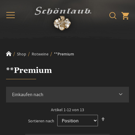
Shop
Rotweine
**Premium
**Premium
Einkaufen nach
Artikel
1
-
12
von
13
In
Sortieren nach
absteigender
Reihenfolge