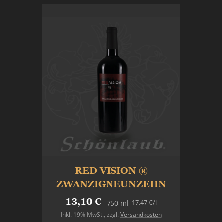
RED VISION ®
ZWANZIGNEUNZEHN
13,10 €
17,47 €
/l
750 ml
Inkl. 19% MwSt.
,
zzgl.
Versandkosten