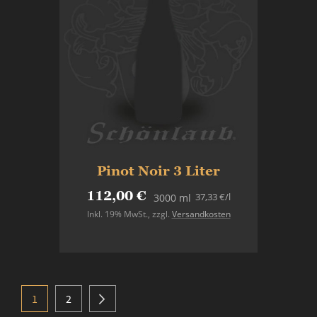
Pinot Noir 3 Liter
112,00 €
37,33 €
/l
3000 ml
Inkl. 19% MwSt.
,
zzgl.
Versandkosten
In den Warenkorb
Seite
Sie lesen gerade Seite
Seite
Seite
Weiter
1
2