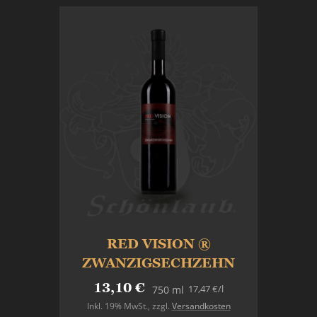
RED VISION ®
ZWANZIGSECHZEHN
13,10 €
17,47 €
/l
750 ml
Inkl. 19% MwSt.
,
zzgl.
Versandkosten