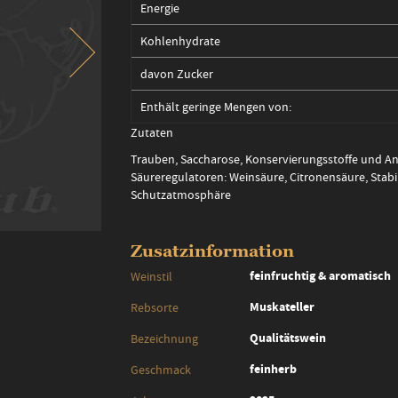
Energie
Kohlenhydrate
davon Zucker
Enthält geringe Mengen von:
Zutaten
Trauben, Saccharose, Konservierungsstoffe und Anti
Säureregulatoren: Weinsäure, Citronensäure, Stabi
Schutzatmosphäre
Zusatzinformation
Zusatzinformation
feinfruchtig & aromatisch
Weinstil
Muskateller
Rebsorte
Qualitätswein
Bezeichnung
feinherb
Geschmack