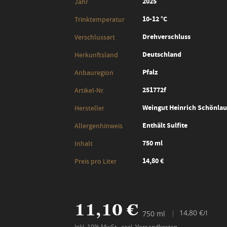
2025
Jahr
10-12 °C
Trinktemperatur
Drehverschluss
Verschlussart
Deutschland
Herkunftsland
Pfalz
Anbauregion
251772f
Artikel-Nr.
Weingut Heinrich Schönlaub
Hersteller
Enthält Sulfite
Allergenhinweis
750 ml
Inhalt
14,80 €
Preis pro Liter
11,10 €
14,80 €
/l
750 ml
Inkl. 19% MwSt.
,
zzgl.
Versandkosten