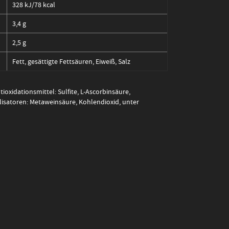
328 kJ/78 kcal
3,4 g
2,5 g
Fett, gesättigte Fettsäuren, Eiweiß, Salz
oxidationsmittel: Sulfite, L-Ascorbinsäure,
lisatoren: Metaweinsäure, Kohlendioxid, unter