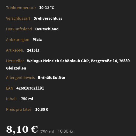
10-12 °C
Drehverschluss
Deutschland
Pfalz
24151t
Weingut Heinrich Schönlaub GbR, Bergstraße 14, 76889
Gleiszellen
Enthält Sulfite
4260163621191
750 ml
10,80 €
8,10 €
10,80 €
/l
750 ml