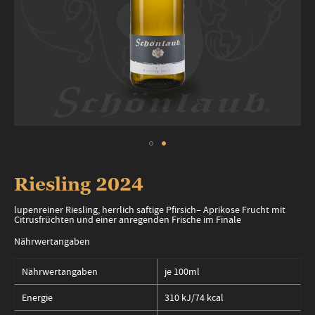
Zum
Anfang
Riesling 2024
der
Bildergalerie
lupenreiner Riesling, herrlich saftige Pfirsich– Aprikose Frucht mit
springen
Citrusfrüchten und einer anregenden Frische im Finale
Nährwertangaben
Nährwertangaben
je 100ml
Energie
310 kJ/74 kcal