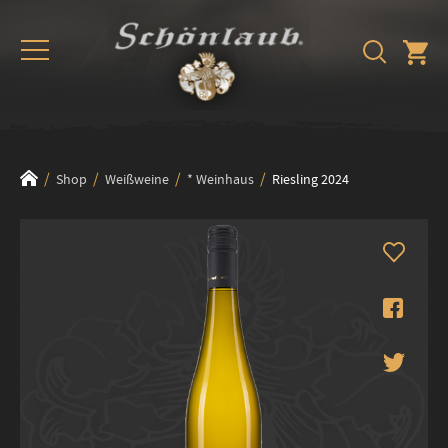
Shop
Weißweine
* Weinhaus
Riesling 2024
Zum
Ende
der
Bildergalerie
springen