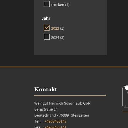
item
trocken
1
Jahr
item
2022
1
items
2024
3
Kontakt
Weingut Heinrich Schönlaub GbR
Bergstraße 14
Deutschland - 76889 Gleiszellen
Tel:
+4963438142
FAX:
+4963438141