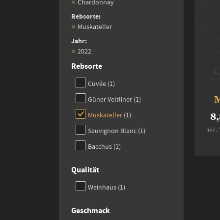
Chardonnay
Rebsorte
Muskateller
Jahr
2022
Rebsorte
item
Cuvée
1
item
M
Güner Veltliner
1
item
Muskateller
1
8,
Inkl
item
Sauvignon Blanc
1
item
Bacchus
1
Qualität
item
Weinhaus
1
Geschmack