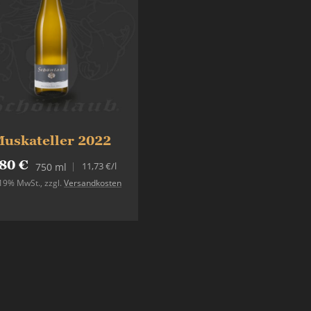
uskateller 2022
80 €
11,73 €
/l
750 ml
. 19% MwSt.
,
zzgl.
Versandkosten
In den Warenkorb