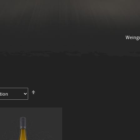
Weing
In
absteigender
Reihenfolge