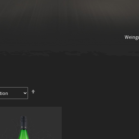
Weing
In
absteigender
Reihenfolge