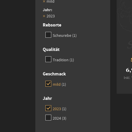
mild
Jahr
2023
Rebsorte
item
Scheurebe
1
Qualität
item
Tradition
1
6,
Geschmack
Inkl
item
mild
1
Jahr
item
2023
1
items
2024
3