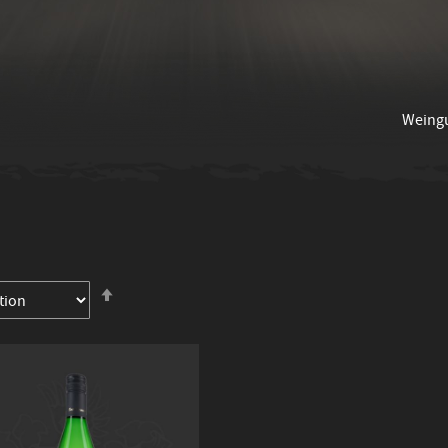
Weing
In
absteigender
Reihenfolge