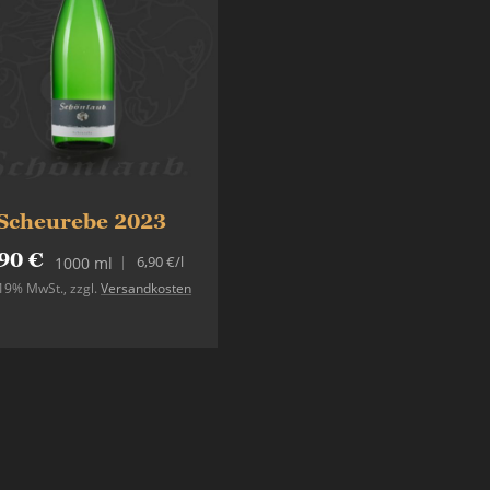
Scheurebe 2023
90 €
6,90 €
/l
1000 ml
. 19% MwSt.
,
zzgl.
Versandkosten
In den Warenkorb