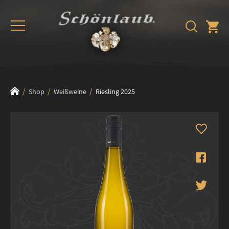
Shop
Weißweine
Riesling 2025
Zum
Ende
der
Bildergalerie
springen