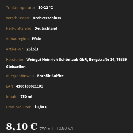
10-12 °C
Drehverschluss
Deutschland
Pfalz
25151t
Weingut Heinrich Schönlaub GbR, Bergstraße 14, 76889
Gleiszellen
Enthält Sulfite
4260163621191
750 ml
10,80 €
8,10 €
10,80 €
/l
750 ml