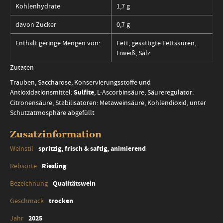
Kohlenhydrate
1,7 g
davon Zucker
0,7 g
Enthält geringe Mengen von:
Fett, gesättigte Fettsäuren,
Eiweiß, Salz
Zutaten
Trauben, Saccharose, Konservierungsstoffe und
Antioxidationsmittel:
Sulfite
, L-Ascorbinsäure, Säureregulator:
Citronensäure, Stabilisatoren: Metaweinsäure, Kohlendioxid, unter
Schutzatmosphäre abgefüllt
Zusatzinformation
Zusatzinformation
spritzig, frisch & saftig, animierend
Riesling
Qualitätswein
trocken
2025