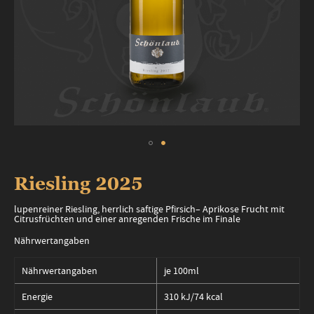
Zum
Anfang
Riesling 2025
der
Bildergalerie
lupenreiner Riesling, herrlich saftige Pfirsich– Aprikose Frucht mit
springen
Citrusfrüchten und einer anregenden Frische im Finale
Nährwertangaben
Nährwertangaben
je 100ml
Energie
310 kJ/74 kcal