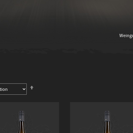
Weing
In
absteigender
Reihenfolge