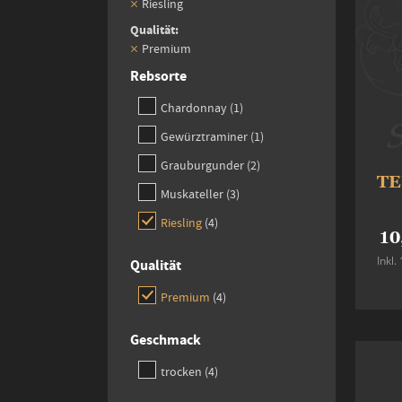
Riesling
Qualität
Premium
Rebsorte
item
Chardonnay
1
item
Gewürztraminer
1
items
Grauburgunder
2
TE
items
Muskateller
3
items
Riesling
4
10
Inkl
Qualität
items
Premium
4
Geschmack
items
trocken
4