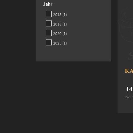
Jahr
item
2015
1
item
2018
1
item
2020
1
item
2025
1
KA
14
Inkl