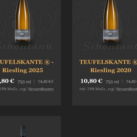
UFELSKANTE ® -
TEUFELSKANTE ®
Riesling 2025
Riesling 2020
,80 €
10,80 €
14,40 €
/l
14,40 
750 ml
750 ml
. 19% MwSt.
,
zzgl.
Versandkosten
Inkl. 19% MwSt.
,
zzgl.
Versandkos
In den Warenkorb
In den Warenkorb