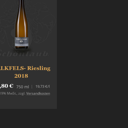
LKFELS- Riesling
2018
,80 €
19,73 €
/l
750 ml
. 19% MwSt.
,
zzgl.
Versandkosten
In den Warenkorb