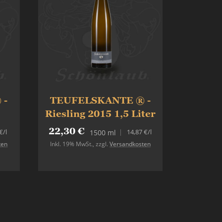
 -
TEUFELSKANTE ® -
Riesling 2015 1,5 Liter
22,30 €
€
/l
14,87 €
/l
1500 ml
ten
Inkl. 19% MwSt.
,
zzgl.
Versandkosten
In den Warenkorb