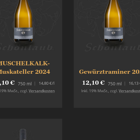
MUSCHELKALK-
uskateller 2024
Gewürztraminer 20
,10 €
12,10 €
14,80 €
/l
16,13 
750 ml
750 ml
. 19% MwSt.
,
zzgl.
Versandkosten
Inkl. 19% MwSt.
,
zzgl.
Versandkos
In den Warenkorb
In den Warenkorb