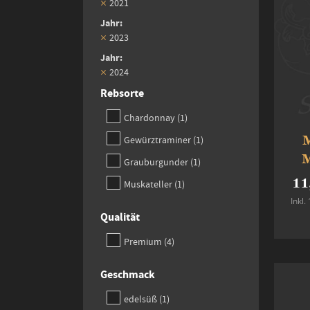
2021
Jahr
2023
Jahr
2024
Rebsorte
item
Chardonnay
1
item
Gewürztraminer
1
M
item
Grauburgunder
1
11
item
Muskateller
1
Inkl
Qualität
items
Premium
4
Geschmack
item
edelsüß
1