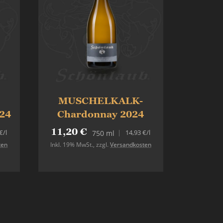
MUSCHELKALK-
24
Chardonnay 2024
11,20 €
€
/l
14,93 €
/l
750 ml
ten
Inkl. 19% MwSt.
,
zzgl.
Versandkosten
In den Warenkorb