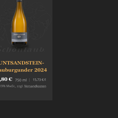
UNTSANDSTEIN-
auburgunder 2024
,80 €
15,73 €
/l
750 ml
. 19% MwSt.
,
zzgl.
Versandkosten
In den Warenkorb