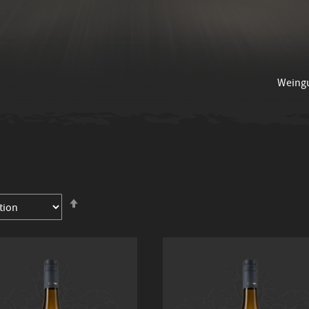
Weing
In
absteigender
Reihenfolge