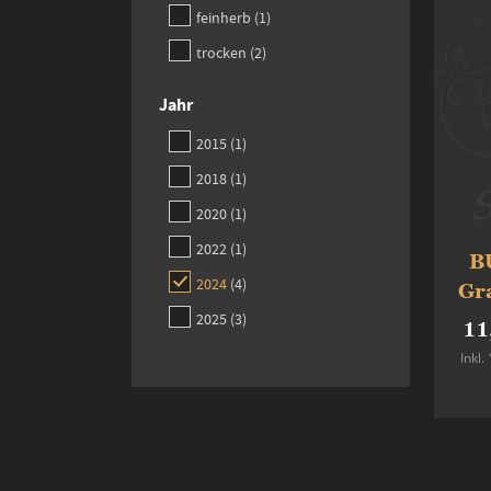
item
feinherb
1
items
trocken
2
Jahr
item
2015
1
item
2018
1
item
2020
1
item
2022
1
B
items
2024
4
Gr
items
2025
3
11
Inkl