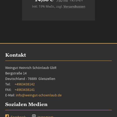
19,73 €
/l
750 ml
Inkl. 19% MwSt.
,
zzgl.
Versandkosten
In den Warenkorb
Kontakt
Weingut Heinrich Schönlaub GbR
Bergstraße 14
Deutschland - 76889 Gleiszellen
Tel:
+4963438142
FAX:
+4963438141
E-Mail:
info@weingut-schoenlaub.de
Sozialen Medien