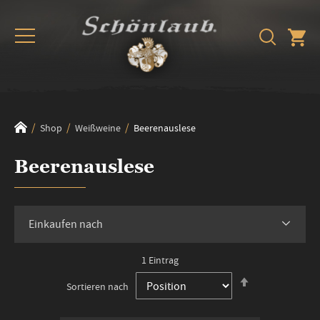
Shop
Weißweine
Beerenauslese
Beerenauslese
Einkaufen nach
1
Eintrag
In
Sortieren nach
absteigender
Reihenfolge