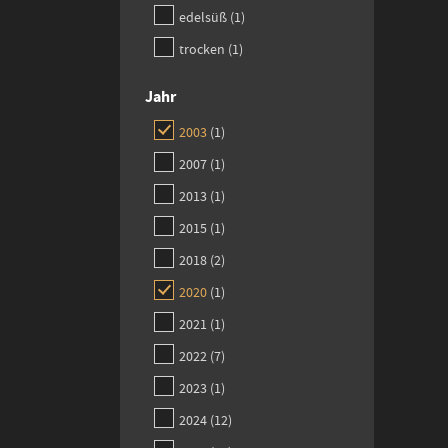
item
edelsüß
1
item
trocken
1
Jahr
item
2003
1
item
2007
1
item
2013
1
item
2015
1
items
2018
2
item
2020
1
item
2021
1
items
2022
7
item
2023
1
items
2024
12