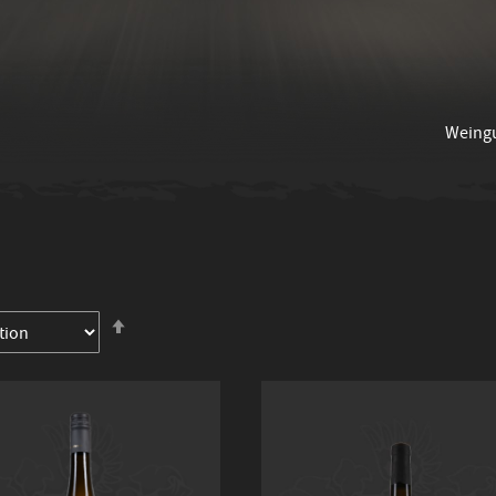
Weing
In
absteigender
Reihenfolge