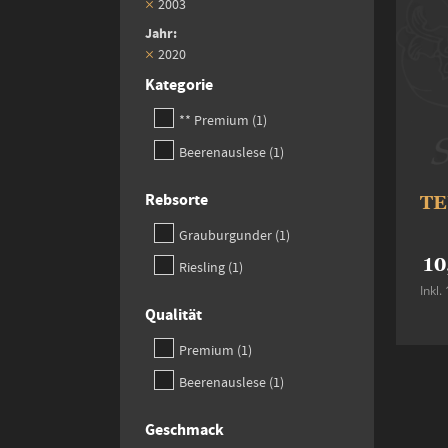
2003
Jahr
2020
Kategorie
item
** Premium
1
item
Beerenauslese
1
Rebsorte
TE
item
Grauburgunder
1
10
item
Riesling
1
Inkl
Qualität
item
Premium
1
item
Beerenauslese
1
Geschmack