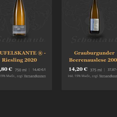
UFELSKANTE ® -
Grauburgunder
Riesling 2020
Beerenauslese 20
,80 €
14,20 €
14,40 €
/l
37,87 
750 ml
375 ml
. 19% MwSt.
,
zzgl.
Versandkosten
Inkl. 19% MwSt.
,
zzgl.
Versandkos
In den Warenkorb
In den Warenkorb