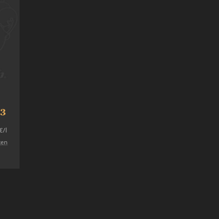
03
€
/l
ten