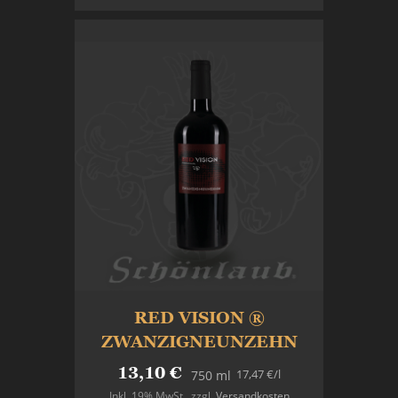
RED VISION ®
ZWANZIGNEUNZEHN
13,10 €
17,47 €
/l
750 ml
Inkl. 19% MwSt.
,
zzgl.
Versandkosten