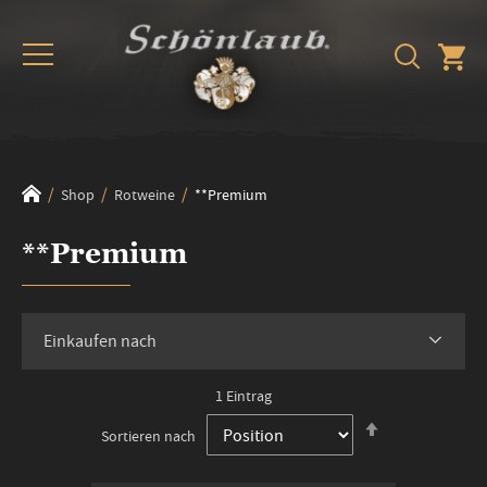
Shop
Rotweine
**Premium
**Premium
Einkaufen nach
1
Eintrag
In
Sortieren nach
absteigender
Reihenfolge