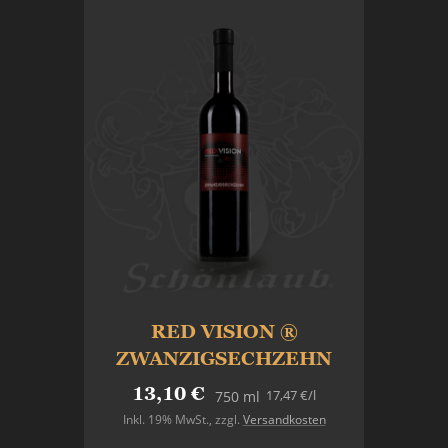
RED VISION ®
ZWANZIGSECHZEHN
13,10 €
17,47 €
/l
750 ml
Inkl. 19% MwSt.
,
zzgl.
Versandkosten