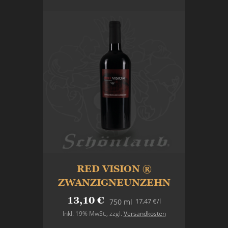
RED VISION ®
ZWANZIGNEUNZEHN
13,10 €
17,47 €
/l
750 ml
Inkl. 19% MwSt.
,
zzgl.
Versandkosten