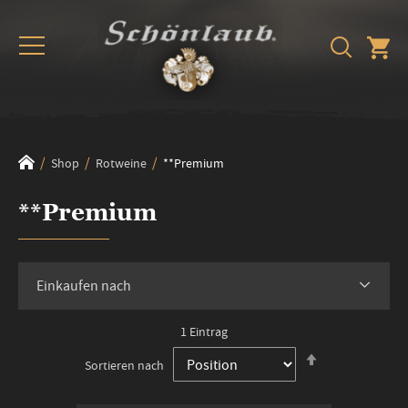
Shop
Rotweine
**Premium
**Premium
Einkaufen nach
1
Eintrag
In
Sortieren nach
absteigender
Reihenfolge