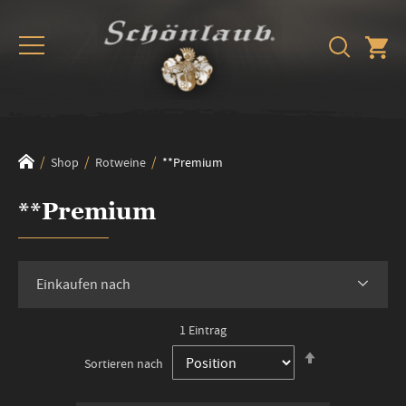
Shop
Rotweine
**Premium
**Premium
Einkaufen nach
1
Eintrag
In
Sortieren nach
absteigender
Reihenfolge