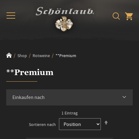
Shop
Rotweine
**Premium
**Premium
Einkaufen nach
1
Eintrag
In
Sortieren nach
absteigender
Reihenfolge