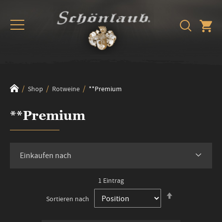
Shop
Rotweine
**Premium
**Premium
Einkaufen nach
1
Eintrag
In
Sortieren nach
absteigender
Reihenfolge