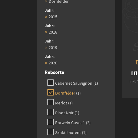
Dornfelder
Jahr
2015
Jahr
2018
Jahr
2019
Jahr
2020
Rebsorte
10
Inkl
item
Cabernet Sauvignon
1
item
Dornfelder
1
item
Merlot
1
item
Pinot Noir
1
items
Rotwein Cuvee´
2
item
Sankt Laurent
1