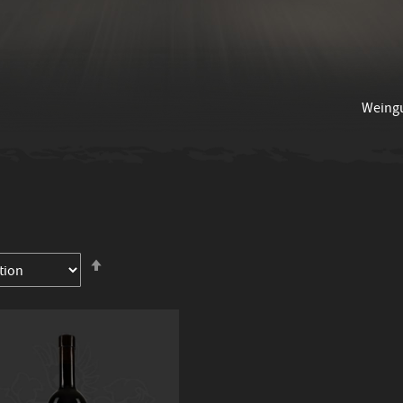
Weing
In
absteigender
Reihenfolge