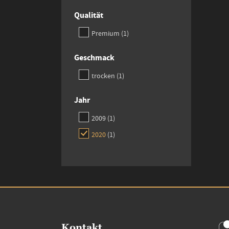
Qualität
item
Premium
1
Geschmack
item
trocken
1
Jahr
item
2009
1
item
2020
1
Kontakt