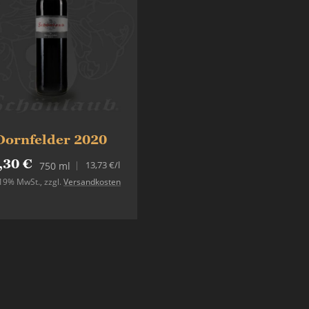
Dornfelder 2020
,30 €
13,73 €
/l
750 ml
. 19% MwSt.
,
zzgl.
Versandkosten
In den Warenkorb