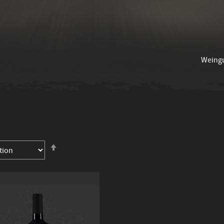
Weing
In
absteigender
Reihenfolge