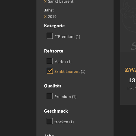
Sankt Laurent
Jahr
2019
Kategorie
item
**Premium
1
Rebsorte
item
Merlot
1
ZW
item
Sankt Laurent
1
13
Qualität
Inkl
item
Premium
1
Geschmack
item
trocken
1