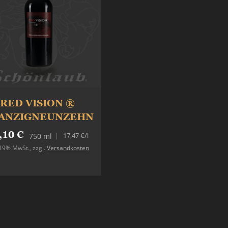
RED VISION ®
ANZIGNEUNZEHN
,10 €
17,47 €
/l
750 ml
. 19% MwSt.
,
zzgl.
Versandkosten
In den Warenkorb