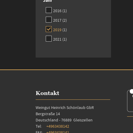
Jahr
item
2016
1
items
2017
2
item
2019
1
item
2021
1
Kontakt
Weingut Heinrich Schönlaub GbR
Bergstraße 14
Deutschland - 76889 Gleiszellen
Tel:
+4963438142
FAX:
+4963438141