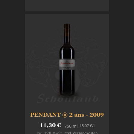
In den Warenkorb
PENDANT ® 2 ans - 2009
11,30 €
15,07 €
/l
750 ml
Inkl. 19% MwSt.
,
zzgl.
Versandkosten