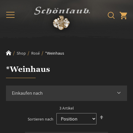
Shop
Rosé
*Weinhaus
*Weinhaus
Einkaufen nach
3
Artikel
In
Sortieren nach
absteigender
Reihenfolge