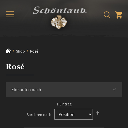
Shop
Rosé
Rosé
Einkaufen nach
1
Eintrag
In
Sortieren nach
absteigender
Reihenfolge