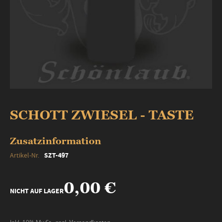
Zum
Anfang
SCHOTT ZWIESEL - TASTE
der
Bildergalerie
springen
Zusatzinformation
Zusatzinformation
SZT-497
0,00 €
NICHT AUF LAGER