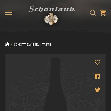
SCHOTT ZWIESEL - TASTE
Zum
Ende
der
Bildergalerie
springen