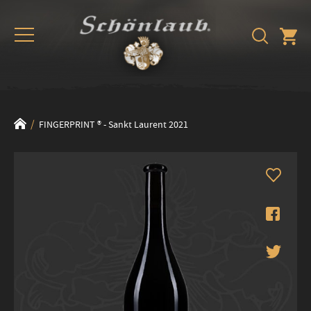
FINGERPRINT ® - Sankt Laurent 2021
Zum
Ende
der
Bildergalerie
springen