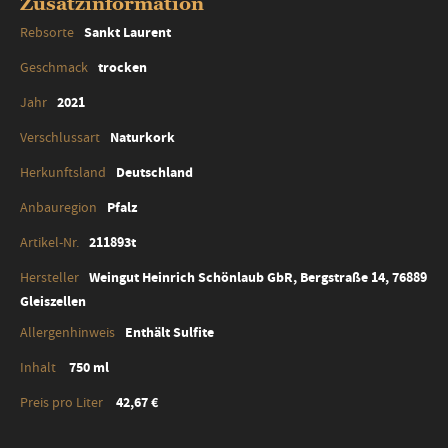
Zusatzinformation
Zusatzinformation
Sankt Laurent
trocken
2021
Naturkork
Deutschland
Pfalz
211893t
Weingut Heinrich Schönlaub GbR, Bergstraße 14, 76889
Gleiszellen
Enthält Sulfite
750 ml
42,67 €