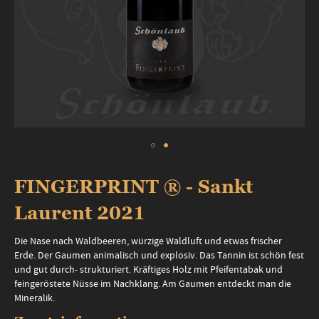
Zum
Anfang
FINGERPRINT ® - Sankt
der
Bildergalerie
Laurent 2021
springen
Die Nase nach Waldbeeren, würzige Waldluft und etwas frischer
Erde. Der Gaumen animalisch und explosiv. Das Tannin ist schön fest
und gut durch- strukturiert. Kräftiges Holz mit Pfeifentabak und
feingeröstete Nüsse im Nachklang. Am Gaumen entdeckt man die
Mineralik.