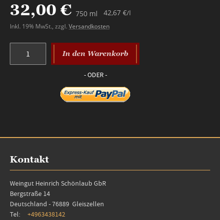
32,00 €
42,67 €
/l
750 ml
Inkl. 19% MwSt.
,
zzgl.
Versandkosten
In den Warenkorb
Kontakt
Weingut Heinrich Schönlaub GbR
Bergstraße 14
Deutschland - 76889 Gleiszellen
Tel:
+4963438142