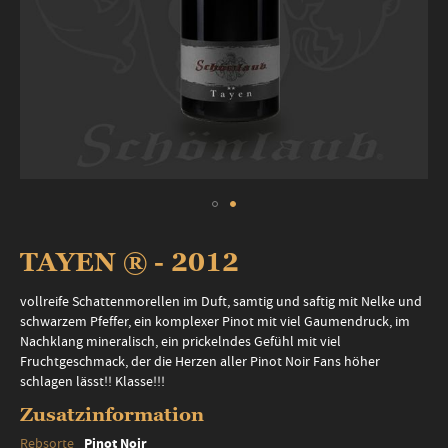
Zum
Anfang
TAYEN ® - 2012
der
Bildergalerie
vollreife Schattenmorellen im Duft, samtig und saftig mit Nelke und
springen
schwarzem Pfeffer, ein komplexer Pinot mit viel Gaumendruck, im
Nachklang mineralisch, ein prickelndes Gefühl mit viel
Fruchtgeschmack, der die Herzen aller Pinot Noir Fans höher
schlagen lässt!! Klasse!!!
Zusatzinformation
Zusatzinformation
Pinot Noir