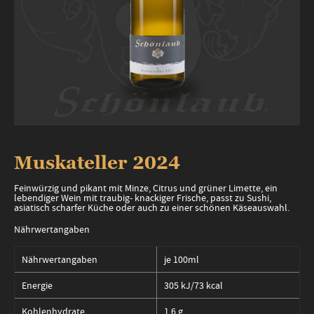
Zum
Anfang
Muskateller 2024
der
Bildergalerie
Feinwürzig und pikant mit Minze, Citrus und grüner Limette, ein
springen
lebendiger Wein mit traubig- knackiger Frische, passt zu Sushi,
asiatisch scharfer Küche oder auch zu einer schönen Käseauswahl.
Nährwertangaben
Nährwertangaben
je 100ml
Energie
305 kJ/73 kcal
Kohlenhydrate
1,6 g