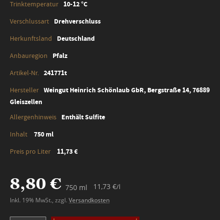
10-12 °C
Drehverschluss
Deutschland
Pfalz
241771t
Weingut Heinrich Schönlaub GbR, Bergstraße 14, 76889
Gleiszellen
Enthält Sulfite
750 ml
11,73 €
8,80 €
11,73 €
/l
750 ml
Inkl. 19% MwSt.
,
zzgl.
Versandkosten