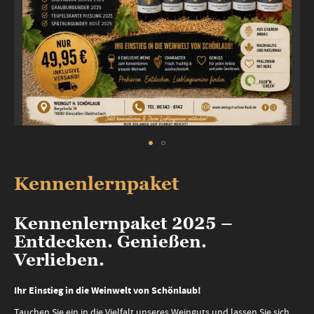
Zum
Anfang
Kennenlernpaket
der
Bildergalerie
springen
Kennenlernpaket 2025 –
Entdecken. Genießen.
Verlieben.
Ihr Einstieg in die Weinwelt von Schönlaub!
Tauchen Sie ein in die Vielfalt unseres Weinguts und lassen Sie sich