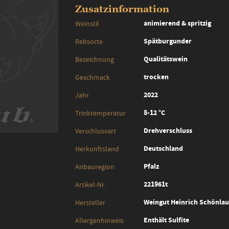
Zusatzinformation
Zusatzinformation
animierend & spritzig
Weinstil
Spätburgunder
Rebsorte
Qualitätswein
Bezeichnung
trocken
Geschmack
2022
Jahr
8-12 °C
Trinktemperatur
Drehverschluss
Verschlussart
Deutschland
Herkunftsland
Pfalz
Anbauregion
221961t
Artikel-Nr.
Weingut Heinrich Schönlaub
Hersteller
Enthält Sulfite
Allergenhinweis